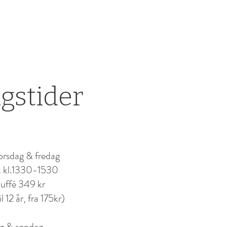
gstider
rsdag & fredag ​
 & kl.1330-1530
uffé 349 kr
l 12 år, fra 175kr)
g & søndag