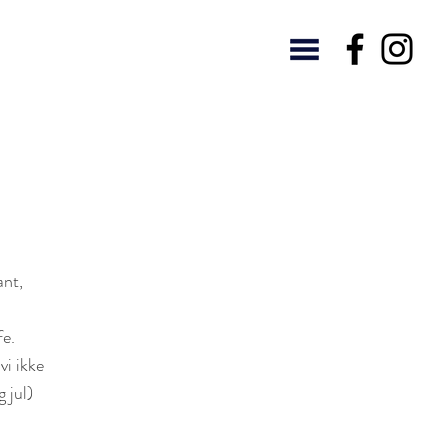
ET
ant,
fe.
vi ikke
 jul)