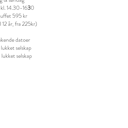
 kl. 14.30-16
3
0
uffet 595 kr
l 12 år, fra 225kr)
ikende datoer
t
lukket selskap
t
lukket selskap