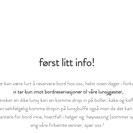
RIVHUS
først litt info!
et kan være lurt å reservere bord hos oss, helst noen dager i fork
vi tar kun imot bordreservasjoner til våre lunsjgjester,
ønsker en ikke lunsj kan en komme drop in på boller, kake og kaf
an selvfølgelig komme dropin på lunsjbuffé også men da det kan 
antere for bord inne, hvertfall i helger og høysesong (sommer og
ang våre firbeinte venner, spør oss !