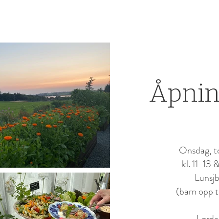
Åpnin
Onsdag, to
kl. 11-13
Lunsjb
(barn opp ti
Lørda