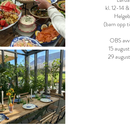
kl. 12-14 &
Helgeb
(barn opp ti
OBS avv
15 augus
29 augus