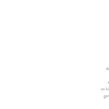
D
d
en k
gar